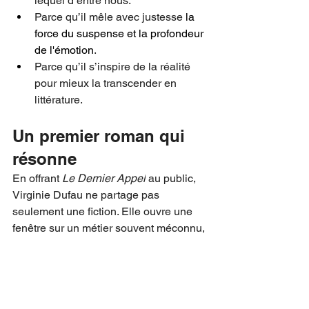
lequel d’entre nous.
Parce qu’il mêle avec justesse 
la 
force du suspense et la profondeur 
de l'émotion
.
Parce qu’il s’inspire de la réalité 
pour mieux la transcender en 
littérature.
Un premier roman qui 
résonne
En offrant 
Le Dernier Appel
 au public, 
Virginie Dufau ne partage pas 
seulement une fiction. Elle ouvre une 
fenêtre sur un métier souvent méconnu, 
tout en livrant une part de son univers 
intérieur.
✨ Son roman est une invitation à 
réfléchir sur nos liens, sur le poids d’un 